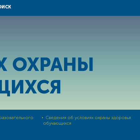
ОИСК
Х ОХРАНЫ
ЩИХСЯ
›
разовательного
Сведения об условиях охраны здоровья
обучающихся