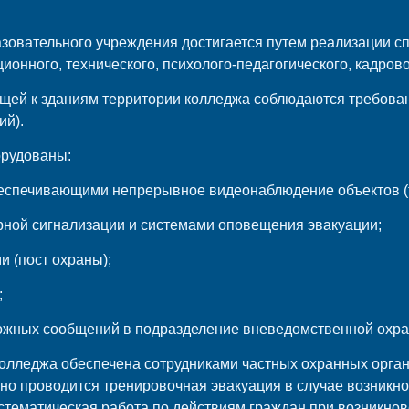
зовательного учреждения достигается путем реализации с
ионного, технического, психолого-педагогического, кадров
щей к зданиям территории колледжа соблюдаются требован
ий).
орудованы:
беспечивающими непрерывное видеонаблюдение объектов (
рной сигнализации и системами оповещения эвакуации;
и (пост охраны);
;
вожных сообщений в подразделение вневедомственной охра
колледжа обеспечена сотрудниками частных охранных орган
но проводится тренировочная эвакуация в случае возникн
истематическая работа по действиям граждан при возникно