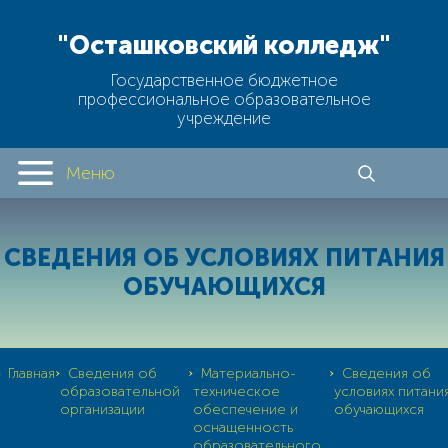
"Осташковский колледж"
Государственное бюджетное
профессиональное образовательное
учреждение
Меню
СВЕДЕНИЯ ОБ УСЛОВИЯХ ПИТАНИЯ
ОБУЧАЮЩИХСЯ
›
›
›
Главная
Сведения об
Материально-
Сведения об
образовательной
техническое
условиях питани
организации
обеспечение и
обучающихся
оснащенность
образовательного